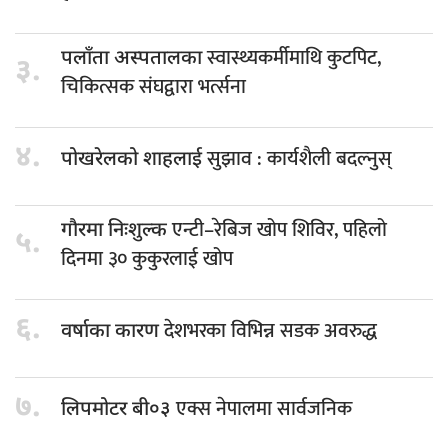
स्वास्थ्यकर्मीमाथि कुटपिट,
पलाँता अस्पतालका
३.
चिकित्सक संघद्वारा भर्त्सना
४.
सुझाव : कार्यशैली बदल्नुस्
पोखरेलको शाहलाई
एन्टी–रेबिज खोप शिविर, पहिलो
गौरमा निःशुल्क
५.
दिनमा ३० कुकुरलाई खोप
६.
देशभरका विभिन्न सडक अवरुद्ध
वर्षाका कारण
७.
एक्स नेपालमा सार्वजनिक
लिपमोटर बी०३