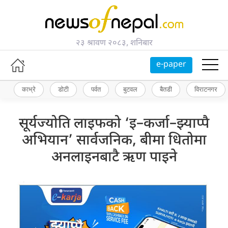
२३ श्रावण २०८३, शनिबार
e-paper
काभ्रे
डोटी
पर्वत
बुटवल
बैतडी
विराटनगर
सूर्यज्योति लाइफको ‘इ–कर्जा–झ्याप्पै
अभियान’ सार्वजनिक, बीमा धितोमा
अनलाइनबाटै ऋण पाइने