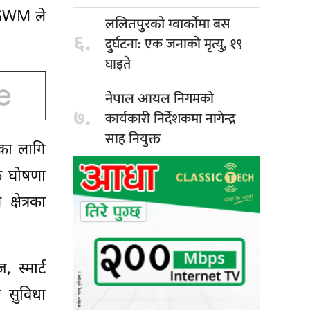
त GWM ले
बस
ललितपुरको ग्वार्कोमा
६.
दुर्घटना: एक जनाकाे मृत्यु, १९
घाइते
निगमको
नेपाल आयल
७.
कार्यकारी निर्देशकमा नागेन्द्र
साह नियुक्त
लका लागि
िक घोषणा
षेत्रका
 स्मार्ट
न सुविधा