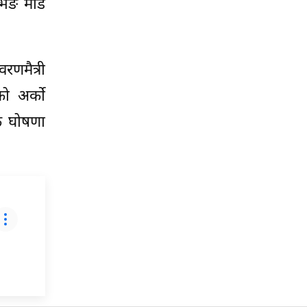
इभिङ मोड
रणमैत्री
ो अर्को
क घोषणा