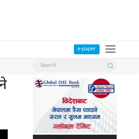
e-paper
ने