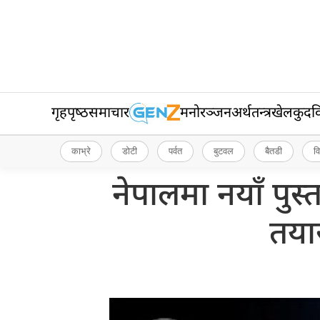
गृहपृष्‍ठ
समाचार
मनोरञ्जन
अर्थतन्त्र
खेलकुद
व
काभ्रे
डोटी
पर्वत
बुटवल
बैतडी
व
नेपालमा नयाँ पुस्
तया