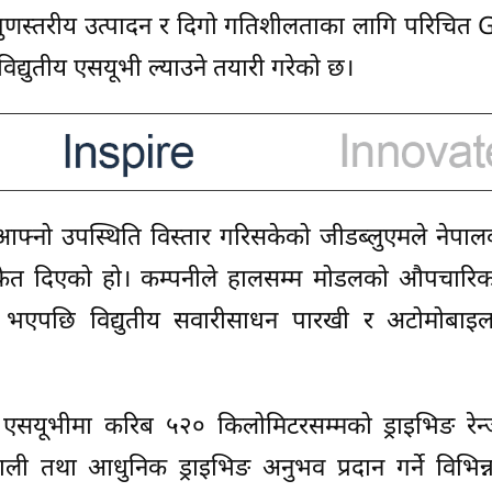
ि, गुणस्तरीय उत्पादन र दिगो गतिशीलताका लागि परिचि
विद्युतीय एसयूभी ल्याउने तयारी गरेको छ।
मा आफ्नो उपस्थिति विस्तार गरिसकेको जीडब्लुएमले नेपा
ने संकेत दिएको हो। कम्पनीले हालसम्म मोडलको औपचार
 भएपछि विद्युतीय सवारीसाधन पारखी र अटोमोबाइल क्
 एसयूभीमा करिब ५२० किलोमिटरसम्मको ड्राइभिङ रेन्ज,
रणाली तथा आधुनिक ड्राइभिङ अनुभव प्रदान गर्ने विभिन्