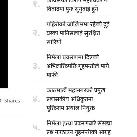
महाधिवेशन
कांग्रेसको विशेष
१.
विवादमा पुनः सुनुवाइ हुने
रहेको दुई
पहिरोको जोखिममा
२.
घरका मानिसलाई सुरक्षित
सारियो
दिएको
निर्मला प्रकरणमा
३.
अभिव्यक्तिपछि गृहमन्त्रीले मागे
माफी
प्रमुख
काठमाडौं महानगरको
४.
प्रशासकीय अधिकृतमा
0
Shares
मुक्तिराम अर्याल नियुक्त
प्रकरणबारे संसद्मा
निर्मला हत्या
५.
प्रश्न नउठाउन गृहमन्त्रीको आग्रह