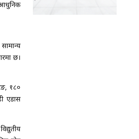
 आधुनिक
सामान्य
जारमा छ।
रिङ, १८०
बढी एडास
िद्युतीय