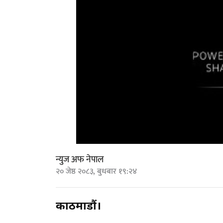
न्युज अफ नेपाल
२० जेष्ठ २०८३, बुधबार १९:२४
काठमाडौं।