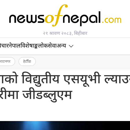
२१ श्रावण २०८३, बिहीबार
िचार
नेपाल
विशेषाङ्क
लोकसेवा
अन्य
िराटनगर
हेटौँडा
ताको विद्युतीय एसयूभी ल्याउ
रीमा जीडब्लुएम