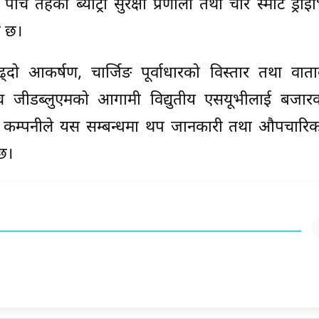
च तहको ब्याट्री सुरक्षा प्रणाली तथा चार स्मार्ट ड्रा
ो छ।
्दो आकर्षण, चार्जिङ पूर्वाधारको विस्तार तथा वाताव
च जीडब्लुएमको आगामी विद्युतीय एसयूभीलाई बजारक
 छ। कम्पनीले यस सम्बन्धमा थप जानकारी तथा औपचारि
छ।