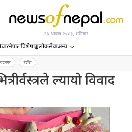
२३ श्रावण २०८३, शनिबार
िचार
नेपाल
विशेषाङ्क
लोकसेवा
अन्य
िराटनगर
हेटौँडा
्रीर्वस्त्रले ल्यायो विवाद