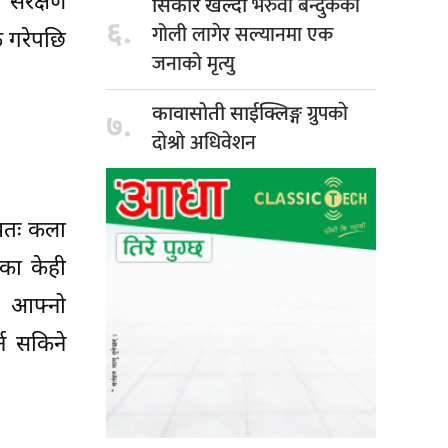
 संरक्षण
भरुवा बन्दुकको
सिकार खेल्दा
६.
गोली लागेर सल्यानमा एक
क गरेपछि
जनाको मृत्यु
ग्रुपकाे
कावासाेती साईक्लिङ्ग
७.
दाेश्राे अधिवेशन
्यतः कला
का केही
े आफ्नो
न सकिने