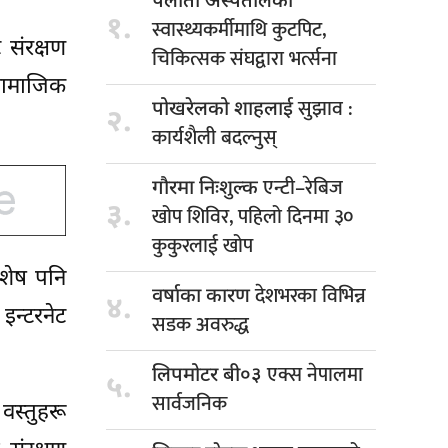
पलाँता अस्पतालका
१.
स्वास्थ्यकर्मीमाथि कुटपिट,
 संरक्षण
चिकित्सक संघद्वारा भर्त्सना
 सामाजिक
सुझाव :
पोखरेलको शाहलाई
२.
कार्यशैली बदल्नुस्
एन्टी–रेबिज
गौरमा निःशुल्क
३.
खोप शिविर, पहिलो दिनमा ३०
कुकुरलाई खोप
शेष पनि
देशभरका विभिन्न
वर्षाका कारण
४.
इन्टरनेट
सडक अवरुद्ध
एक्स नेपालमा
लिपमोटर बी०३
५.
सार्वजनिक
वस्तुहरू