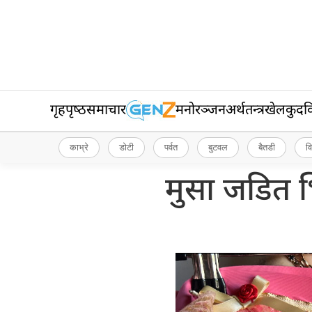
गृहपृष्‍ठ
समाचार
मनोरञ्जन
अर्थतन्त्र
खेलकुद
व
काभ्रे
डोटी
पर्वत
बुटवल
बैतडी
व
मुसा जडित भित