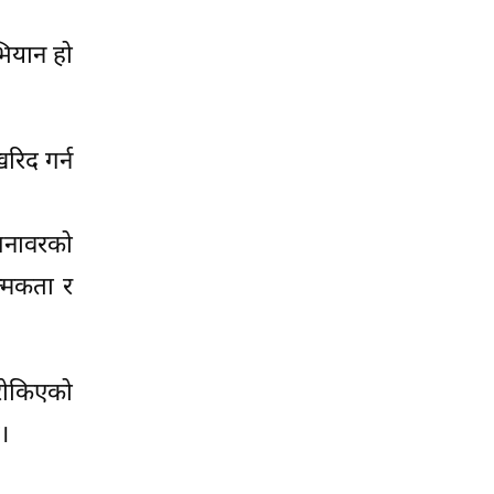
भियान हो
रिद गर्न
 जनावरको
त्मकता र
े रोकिएको
।