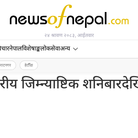
२४ श्रावण २०८३, आईतवार
िचार
नेपाल
विशेषाङ्क
लोकसेवा
अन्य
िराटनगर
हेटौँडा
स्तरीय जिम्न्याष्टिक शनिबारदे