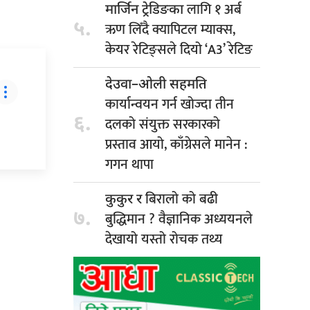
लागि १ अर्ब
मार्जिन ट्रेडिङका
५.
ऋण लिँदै क्यापिटल म्याक्स,
केयर रेटिङ्सले दियो ‘A3’ रेटिङ
देउवा–ओली सहमति
कार्यान्वयन गर्न खोज्दा तीन
६.
दलको संयुक्त सरकारको
प्रस्ताव आयो, काँग्रेसले मानेन :
गगन थापा
बिरालो को बढी
कुकुर र
७.
बुद्धिमान ? वैज्ञानिक अध्ययनले
देखायो यस्तो रोचक तथ्य