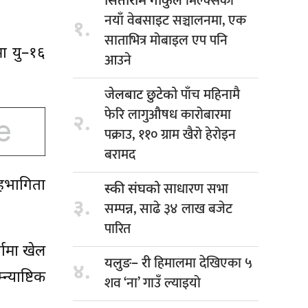
मिल्क्सको
सिताराम गोकुल
नयाँ वेबसाइट सञ्चालनमा, एक
१.
साताभित्र मोबाइल एप पनि
मा यु–१६
आउने
पाँच महिनामै
जेलबाट छुटेको
फेरि लागुऔषध कारोबारमा
२.
पक्राउ, ११० ग्राम खैरो हेरोइन
बरामद
सहभागिता
साधारण सभा
स्की संघको
३.
सम्पन्न, साढे ३४ लाख बजेट
पारित
्धामा खेल
हिमालमा देखिएका ५
यलुङ– री
४.
न्याष्टिक
शव ‘ना’ गाउँ ल्याइयो