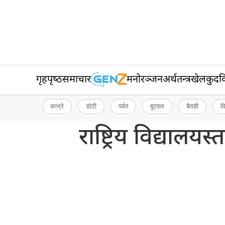
गृहपृष्‍ठ
समाचार
मनोरञ्जन
अर्थतन्त्र
खेलकुद
व
काभ्रे
डोटी
पर्वत
बुटवल
बैतडी
व
राष्ट्रिय विद्यालय