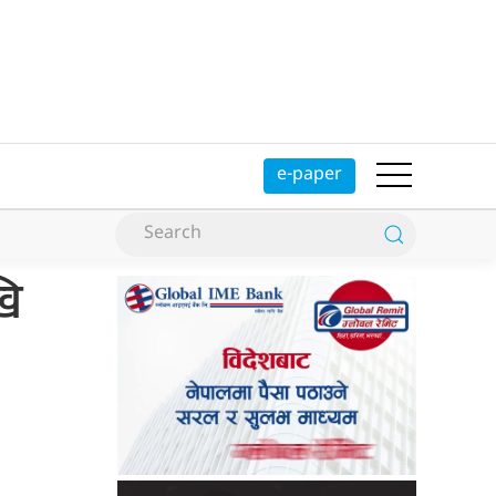
e-paper
खि