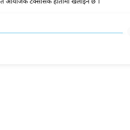
स्थित आयोजक टेक्सासकै हातामा खेलाइने छ ।