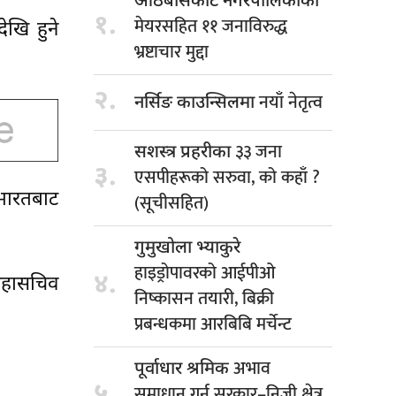
आठबीसकोट नगरपालिकाका
१.
मेयरसहित ११ जनाविरुद्ध
ेखि हुने
भ्रष्टाचार मुद्दा
२.
नयाँ नेतृत्व
नर्सिङ काउन्सिलमा
३३ जना
सशस्त्र प्रहरीका
३.
एसपीहरूको सरुवा, को कहाँ ?
 भारतबाट
(सूचीसहित)
गुमुखोला भ्याकुरे
हाइड्रोपावरको आईपीओ
४.
महासचिव
निष्कासन तयारी, बिक्री
प्रबन्धकमा आरबिबि मर्चेन्ट
अभाव
पूर्वाधार श्रमिक
५.
समाधान गर्न सरकार–निजी क्षेत्र