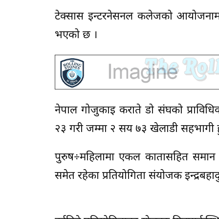
टेक्सास इन्टरनेसनल कलेजको आयोजनामा १
भएको छ ।
नेपाल गोजुकाइ कराते डो संघको प्राविध
२३ गरी जम्मा २ सय ७३ खेलाडी सहभागी ह
पुरुष÷महिलामा एकल कातासहित समान ११
समेत रहेका प्रतियोगिता संयोजक इन्द्रबहा