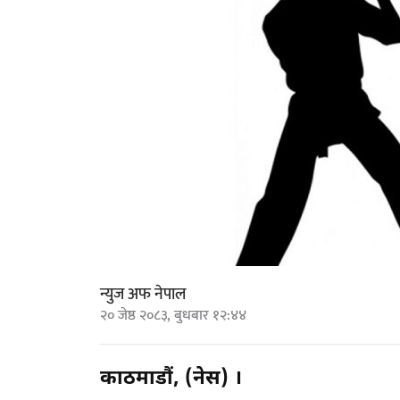
न्युज अफ नेपाल
२० जेष्ठ २०८३, बुधबार १२:४४
काठमाडौं, (नेस) ।