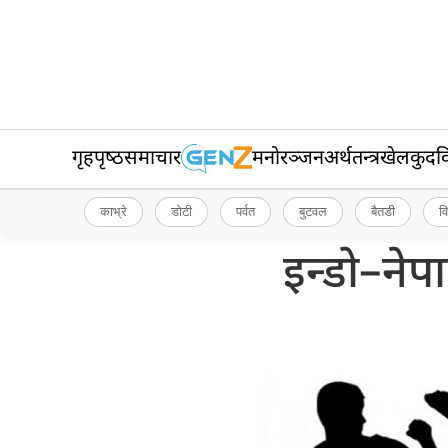
गृहपृष्‍ठ
समाचार
मनोरञ्जन
अर्थतन्त्र
खेलकुद
व
काभ्रे
डोटी
पर्वत
बुटवल
बैतडी
व
इन्डो–नेप