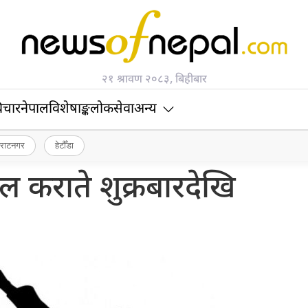
२१ श्रावण २०८३, बिहीबार
िचार
नेपाल
विशेषाङ्क
लोकसेवा
अन्य
िराटनगर
हेटौँडा
ाल कराते शुक्रबारदेखि