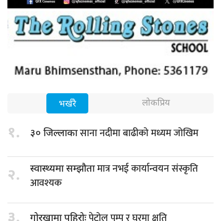
लोकप्रिय
भर्खरै
१.
साना नदीमा बाढीको मध्यम जोखिम
३० जिल्लाका
मात्र नभई कार्यान्वयन संस्कृति
स्वास्थ्यमा सम्झौता
२.
आवश्यक
३.
पेट्रोल पम्प र घरमा क्षति
गोरखामा पहिरोः