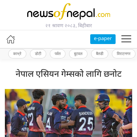
२१ श्रावण २०८३, बिहीबार
e-paper
काभ्रे
डोटी
पर्वत
बुटवल
बैतडी
विराटनगर
नेपाल एसियन गेम्सको लागि छनोट