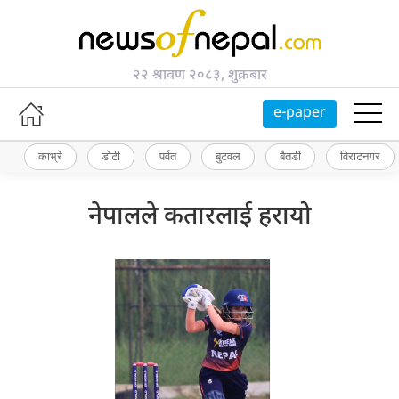
२२ श्रावण २०८३, शुक्रबार
e-paper
काभ्रे
डोटी
पर्वत
बुटवल
बैतडी
विराटनगर
नेपालले कतारलाई हरायो