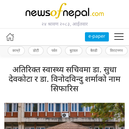
२४ श्रावण २०८३, आईतवार
e-paper
काभ्रे
डोटी
पर्वत
बुटवल
बैतडी
विराटनगर
अतिरिक्त स्वास्थ्य सचिवमा डा. सुधा
देवकोटा र डा. विनोदविन्दु शर्माको नाम
सिफारिस