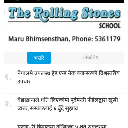
लोकप्रिय
भर्खरै
हेड एन्ड नेक क्यान्सरको विश्वस्तरीय
नेपालमै उपलब्ध
१.
उपचार
लिएकोमा पूर्वमन्त्री पौडेलद्वारा खुसी
वैद्यखानाले गति
२.
व्यक्त, सरकारलाई ६ बुँदे सुझाव
देखिएका ५ शव सङ्कलनमा
यलुङ–री हिमालमा