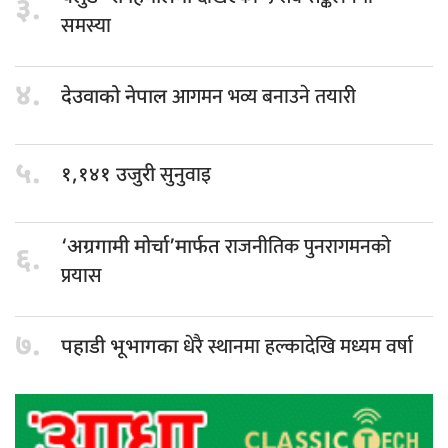
३.
समस्या
४.
आगमन भव्य बनाउने तयारी
देउवाको नेपाल
५.
सुनुवाइ
१,१४१ उजुरी
राजनीतिक पुनरागमनको
‘अग्रगामी मोर्चा’मार्फत
६.
प्रयास
७.
धेरै स्थानमा हल्कादेखि मध्यम वर्षा
पहाडी भूभागका