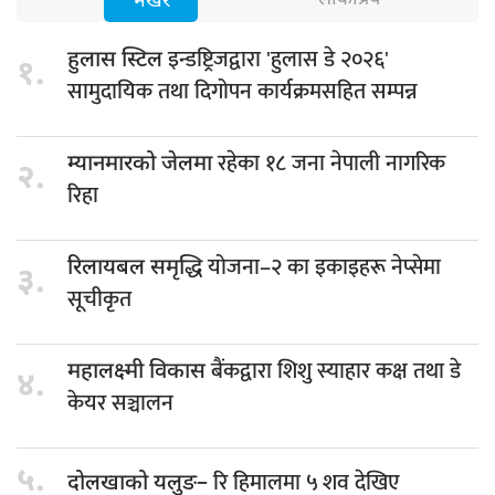
भर्खरै
इन्डष्ट्रिजद्वारा 'हुलास डे २०२६'
हुलास स्टिल
१.
सामुदायिक तथा दिगोपन कार्यक्रमसहित सम्पन्न
रहेका १८ जना नेपाली नागरिक
म्यानमारको जेलमा
२.
रिहा
योजना–२ का इकाइहरू नेप्सेमा
रिलायबल समृद्धि
३.
सूचीकृत
बैंकद्वारा शिशु स्याहार कक्ष तथा डे
महालक्ष्मी विकास
४.
केयर सञ्चालन
५.
रि हिमालमा ५ शव देखिए
दोलखाको यलुङ–