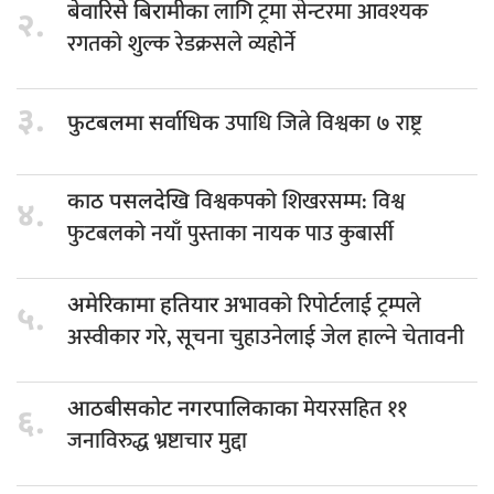
लागि ट्रमा सेन्टरमा आवश्यक
बेवारिसे बिरामीका
२.
रगतको शुल्क रेडक्रसले व्यहोर्ने
३.
उपाधि जित्ने विश्वका ७ राष्ट्र
फुटबलमा सर्वाधिक
विश्वकपको शिखरसम्म: विश्व
काठ पसलदेखि
४.
फुटबलको नयाँ पुस्ताका नायक पाउ कुबार्सी
अभावको रिपोर्टलाई ट्रम्पले
अमेरिकामा हतियार
५.
अस्वीकार गरे, सूचना चुहाउनेलाई जेल हाल्ने चेतावनी
मेयरसहित ११
आठबीसकोट नगरपालिकाका
६.
जनाविरुद्ध भ्रष्टाचार मुद्दा