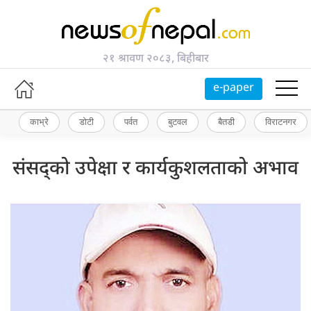
२१ श्रावण २०८३, बिहीबार
e-paper
काभ्रे
डोटी
पर्वत
बुटवल
बैतडी
विराटनगर
संसद्को उपेक्षा र कार्यकुशलताको अभाव