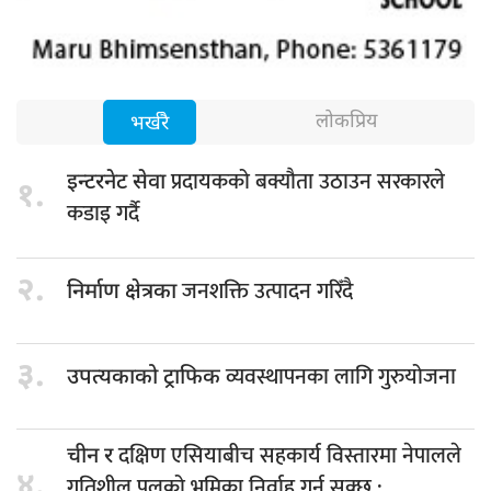
लोकप्रिय
भर्खरै
प्रदायकको बक्यौता उठाउन सरकारले
इन्टरनेट सेवा
१.
कडाइ गर्दै
२.
जनशक्ति उत्पादन गरिँदै
निर्माण क्षेत्रका
३.
व्यवस्थापनका लागि गुरुयोजना
उपत्यकाको ट्राफिक
दक्षिण एसियाबीच सहकार्य विस्तारमा नेपालले
चीन र
४.
गतिशील पुलको भूमिका निर्वाह गर्न सक्छ :