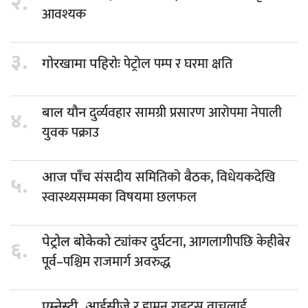
२.
आवश्यक
३.
पेट्रोल पम्प र घरमा क्षति
गोरखामा पहिरोः
दुर्व्यवहार सामग्री प्रसारण आरोपमा नेपाली
बाल यौन
४.
युवक पक्राउ
संसदीय समितिको बैठक, विधेयकदेखि
आज पाँच
५.
स्वास्थ्यसम्मका विषयमा छलफल
ट्यांकर दुर्घटना, आगलागीपछि केहीबेर
पेट्रोल बोकेको
६.
पूर्व–पश्चिम राजमार्ग अवरुद्ध
र ह्युमन राइट्स वाचलाई
एम्नेस्टी, आईसीजे