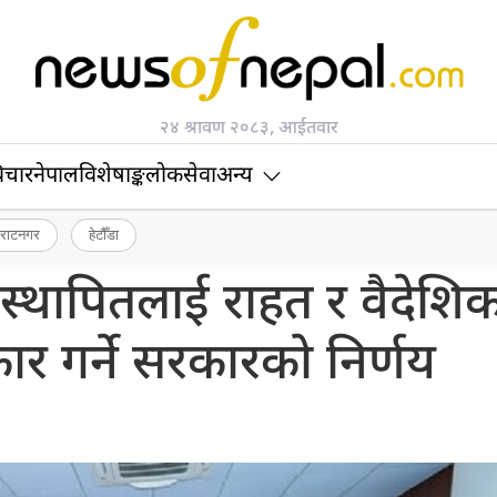
२४ श्रावण २०८३, आईतवार
िचार
नेपाल
विशेषाङ्क
लोकसेवा
अन्य
िराटनगर
हेटौँडा
स्थापितलाई राहत र वैदेशि
ार गर्ने सरकारको निर्णय