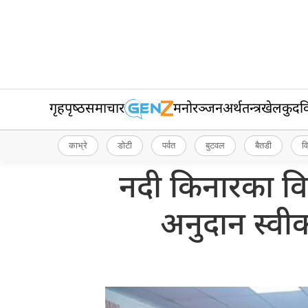
गृहपृष्‍ठ
समाचार
मनोरञ्जन
अर्थतन्त्र
खेलकुद
व
काभ्रे
डोटी
पर्वत
बुटवल
बैतडी
व
नदी किनारका वि
अनुदान स्वीक