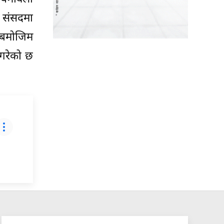
य संसदमा
३ बमोजिम
 गरेको छ