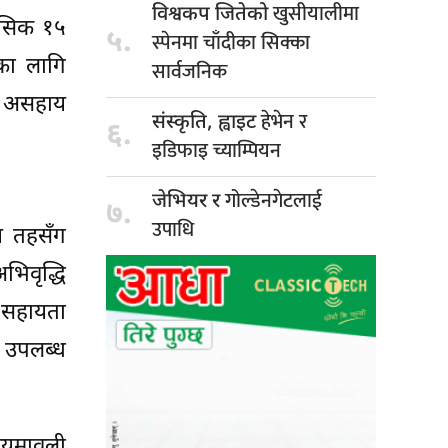
खुसीयालीमा
विश्वकप जितेको
मासिक १५
५.
स्पेनमा चाँदीका सिक्का
का लागि
सार्वजनिक
था असहाय
हेभेन र
संस्कृति, ह्वाइट
६.
इडिफाइ च्याम्पियन
गोल्डेनगेटलाई
जेभियर र
७.
उपाधि
य तहसँग
िवृद्धि
न सहायता
े उपलब्ध
नियमावली