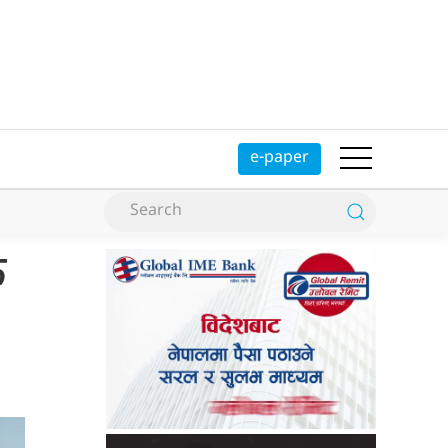
e-paper
क