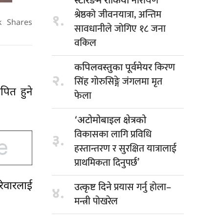
नारायण
स्टेरिङमै रोकियो
श्रेष्ठको जीवनयात्रा, अन्तिम
१.
k
Shares
सावधानीले जोगिए १८ जना
वकिल
किरण
कपिलवस्तुका पूर्वमेयर
२.
सिंह गोरुसिङ्गे जंगलमा मृत
पित हुने
फेला
‘अटोमोबाइल क्षेत्रको
विकासका लागि प्रविधि
३.
हस्तान्तरण र सुरक्षित यात्रालाई
प्राथमिकता दिनुपर्छ’
प्रयास गर्नु होला–
रिवारलाई
उत्कृष्ट दिने
४.
मन्त्री पोखरेल