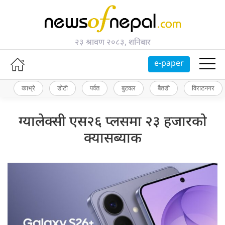
२३ श्रावण २०८३, शनिबार
e-paper
काभ्रे
डोटी
पर्वत
बुटवल
बैतडी
विराटनगर
ग्यालेक्सी एस२६ प्लसमा २३ हजारको
क्यासब्याक