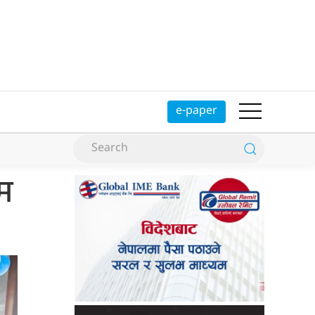
e-paper
म