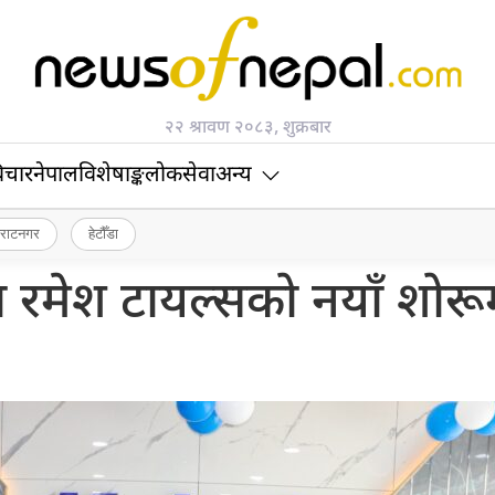
२२ श्रावण २०८३, शुक्रबार
िचार
नेपाल
विशेषाङ्क
लोकसेवा
अन्य
िराटनगर
हेटौँडा
 रमेश टायल्सको नयाँ शोरू