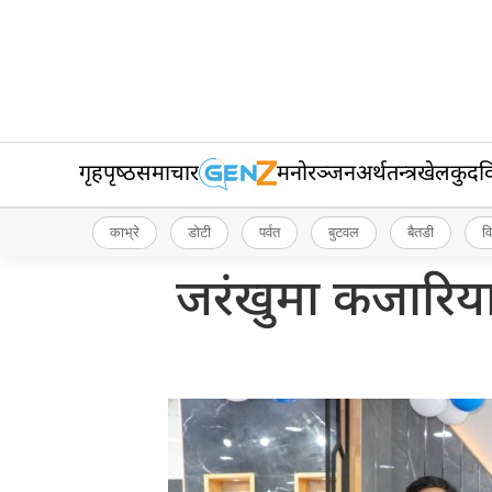
गृहपृष्‍ठ
समाचार
मनोरञ्जन
अर्थतन्त्र
खेलकुद
व
काभ्रे
डोटी
पर्वत
बुटवल
बैतडी
व
जरंखुमा कजारिया