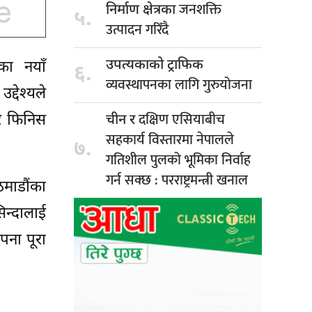
जनशक्ति
निर्माण क्षेत्रका
५.
उत्पादन गरिँदै
उपत्यकाको ट्राफिक
डका नयाँ
६.
व्यवस्थापनका लागि गुरुयोजना
्देश्यले
दक्षिण एसियाबीच
 र फिनिस
चीन र
सहकार्य विस्तारमा नेपालले
७.
गतिशील पुलको भूमिका निर्वाह
गर्न सक्छ : परराष्ट्रमन्त्री खनाल
ठमाडौंका
िन्दालाई
पना पूरा