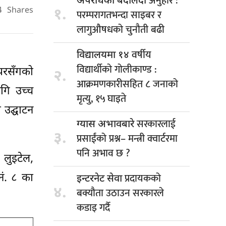
अनुहार :
अपराधको बदलिँदो
१.
4
Shares
परम्परागतभन्दा साइबर र
लागुऔषधको चुनौती बढी
वर्षीय
विद्यालयमा १४
विद्यार्थीको गोलीकाण्ड :
ेयरसँगको
२.
आक्रमणकारीसहित ८ जनाको
गि उच्च
मृत्यु, १५ घाइते
 उद्घाटन
सरकारलाई
ग्यास अभावबारे
३.
प्रसाईंको प्रश्न– मन्त्री क्वार्टरमा
पनि अभाव छ ?
 लुइटेल,
प्रदायकको
नं. ८ का
इन्टरनेट सेवा
४.
बक्यौता उठाउन सरकारले
कडाइ गर्दै