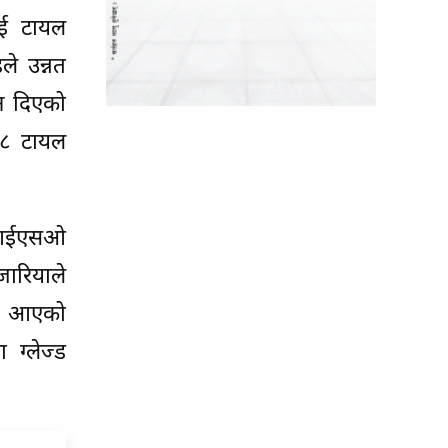
ाई टायल
े उन्नत
ान दिएको
ष ८ टायल
 आईएसओ
जारियाले
दै आएको
ग्लेज्ड