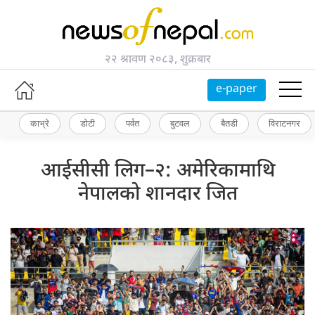
२२ श्रावण २०८३, शुक्रबार
e-paper
काभ्रे
डोटी
पर्वत
बुटवल
बैतडी
विराटनगर
आईसीसी लिग–२: अमेरिकामाथि
नेपालको शानदार जित