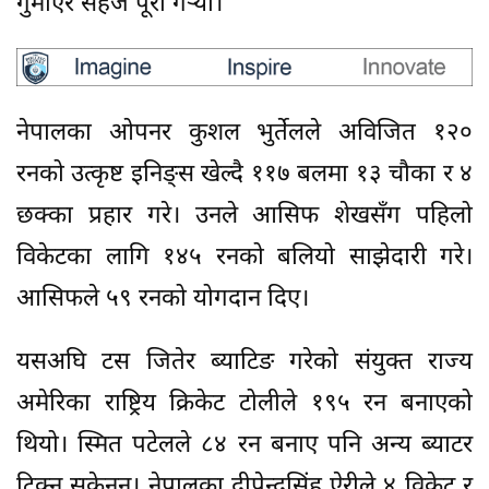
गुमाएर सहजै पूरा गर्‍यो।
नेपालका ओपनर कुशल भुर्तेलले अविजित १२०
रनको उत्कृष्ट इनिङ्स खेल्दै ११७ बलमा १३ चौका र ४
छक्का प्रहार गरे। उनले आसिफ शेखसँग पहिलो
विकेटका लागि १४५ रनको बलियो साझेदारी गरे।
आसिफले ५९ रनको योगदान दिए।
यसअघि टस जितेर ब्याटिङ गरेको संयुक्त राज्य
अमेरिका राष्ट्रिय क्रिकेट टोलीले १९५ रन बनाएको
थियो। स्मित पटेलले ८४ रन बनाए पनि अन्य ब्याटर
टिक्न सकेनन्। नेपालका दीपेन्द्रसिंह ऐरीले ४ विकेट र