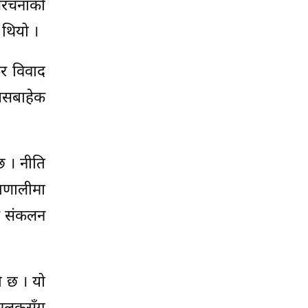
संरचनाको
 थियो ।
कर विवाद
 यसबाहेक
छ । नीति
रणालीमा
कर संकलन
ो छ । यो