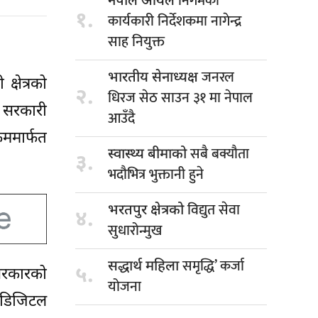
निगमको
नेपाल आयल
१.
कार्यकारी निर्देशकमा नागेन्द्र
साह नियुक्त
जनरल
भारतीय सेनाध्यक्ष
्षेत्रको
२.
धिरज सेठ साउन ३१ मा नेपाल
त सरकारी
आउँदै
ममार्फत
सबै बक्यौता
स्वास्थ्य बीमाको
३.
भदौभित्र भुक्तानी हुने
विद्युत सेवा
भरतपुर क्षेत्रको
४.
सुधारोन्मुख
समृद्धि’ कर्जा
सद्धार्थ महिला
५.
 सरकारको
योजना
 डिजिटल