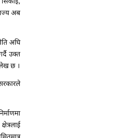
त सिकाइ,
 राज्य अब
नीति अघि
्दै उक्त
्लेख छ ।
 सरकारले
निर्माणमा
्षेत्रलाई
मितमात्र