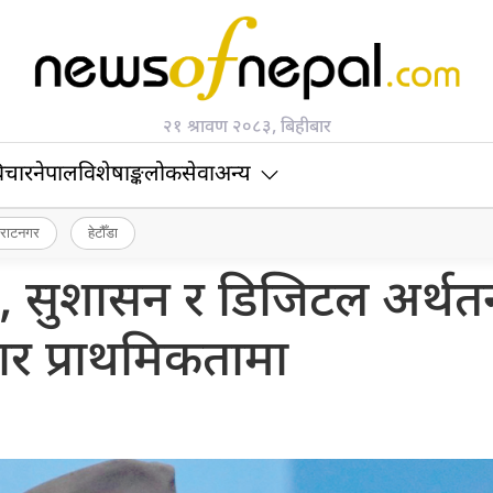
२१ श्रावण २०८३, बिहीबार
िचार
नेपाल
विशेषाङ्क
लोकसेवा
अन्य
िराटनगर
हेटौँडा
, सुशासन र डिजिटल अर्थतन्त
तार प्राथमिकतामा