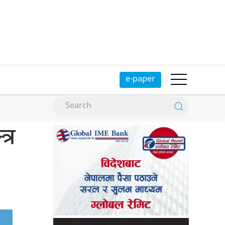
e-paper
्र