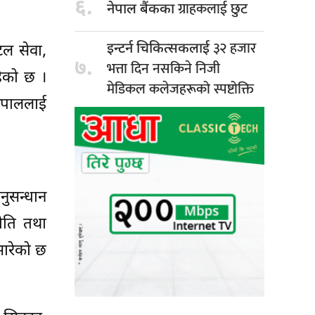
६.
ग्राहकलाई छुट
नेपाल बैंकका
३२ हजार
इन्टर्न चिकित्सकलाई
टल सेवा,
७.
भत्ता दिन नसकिने निजी
रहेको छ ।
मेडिकल कलेजहरूको स्पष्टोक्ति
नेपाललाई
नुसन्धान
नीति तथा
सारेको छ