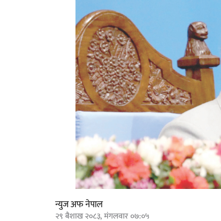
न्युज अफ नेपाल
२९ बैशाख २०८३, मंगलवार ०७:०५