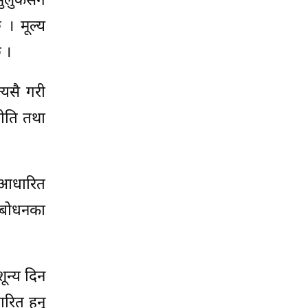
मुलुकसँग
 । मूल्य
 ।
्यसै गरी
नीति तथा
ा आधारित
म्बोधनका
शून्य दिन
ारित हुनु