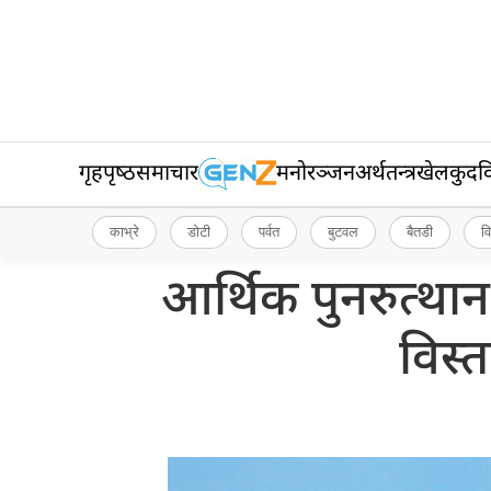
गृहपृष्‍ठ
समाचार
मनोरञ्जन
अर्थतन्त्र
खेलकुद
व
काभ्रे
डोटी
पर्वत
बुटवल
बैतडी
व
आर्थिक पुनरुत्थान
विस्