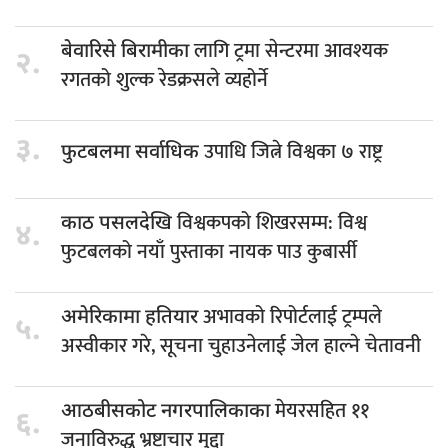
लागि ट्रमा सेन्टरमा आवश्यक
बेवारिसे बिरामीका
२.
रगतको शुल्क रेडक्रसले व्यहोर्ने
३.
उपाधि जित्ने विश्वका ७ राष्ट्र
फुटबलमा सर्वाधिक
विश्वकपको शिखरसम्म: विश्व
काठ पसलदेखि
४.
फुटबलको नयाँ पुस्ताका नायक पाउ कुबार्सी
अभावको रिपोर्टलाई ट्रम्पले
अमेरिकामा हतियार
५.
अस्वीकार गरे, सूचना चुहाउनेलाई जेल हाल्ने चेतावनी
मेयरसहित ११
आठबीसकोट नगरपालिकाका
६.
जनाविरुद्ध भ्रष्टाचार मुद्दा