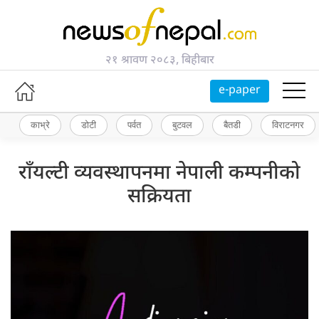
२१ श्रावण २०८३, बिहीबार
e-paper
काभ्रे
डोटी
पर्वत
बुटवल
बैतडी
विराटनगर
राँयल्टी व्यवस्थापनमा नेपाली कम्पनीको
सक्रियता