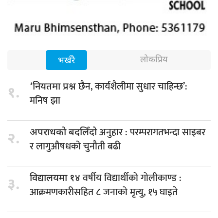
लोकप्रिय
भर्खरै
छैन, कार्यशैलीमा सुधार चाहिन्छ’:
‘नियतमा प्रश्न
१.
मनिष झा
अनुहार : परम्परागतभन्दा साइबर
अपराधको बदलिँदो
२.
र लागुऔषधको चुनौती बढी
वर्षीय विद्यार्थीको गोलीकाण्ड :
विद्यालयमा १४
३.
आक्रमणकारीसहित ८ जनाको मृत्यु, १५ घाइते