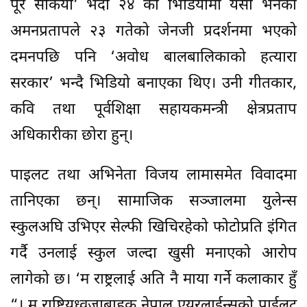
पूरै सकियो’ भदौ २४ को भिडियोमा यसो भनेका
अमनप्रतापले २३ गतेको जेनजी प्रदर्शनमा भएको
दमनपछि पनि ‘अवोध बालबालिकाको हत्यारा
सरकार’ भन्दै भिडियो बनाएका थिए। उनी गीतकार,
कवि तथा पूर्वशिक्षा सहायकमन्त्री क्षेत्रप्रताप
अधिकारीका छोरा हुन्।
पाइलट तथा अभिनेता विजय लामासमेत विवादमा
तानिएका छन्। सामाजिक सञ्जालमा युलेन्स
स्कुलअघि उभिएर सेल्फी खिचिरहेको फोटोप्रति इंगित
गर्दै उनलाई स्कुल जल्दा खुसी मनाएको आरोप
लागेको छ। ‘म राष्ट्रलाई अति नै माया गर्ने कलाकार हुँ
“। म राष्ट्रियध्वजाबाहक नेपाल एयरलाईन्सको पाईलट