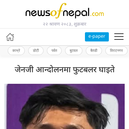
२२ श्रावण २०८३, शुक्रबार
e-paper
काभ्रे
डोटी
पर्वत
बुटवल
बैतडी
विराटनगर
जेनजी आन्दोलनमा फुटबलर घाइते