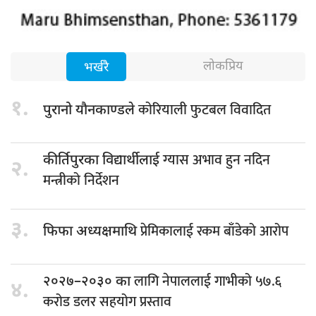
लोकप्रिय
भर्खरै
१.
कोरियाली फुटबल विवादित
पुरानो यौनकाण्डले
ग्यास अभाव हुन नदिन
कीर्तिपुरका विद्यार्थीलाई
२.
मन्त्रीको निर्देशन
३.
प्रेमिकालाई रकम बाँडेको आरोप
फिफा अध्यक्षमाथि
लागि नेपाललाई गाभीको ५७.६
२०२७–२०३० का
४.
करोड डलर सहयोग प्रस्ताव