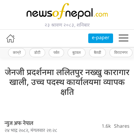
२३ श्रावण २०८३, शनिबार
e-paper
काभ्रे
डोटी
पर्वत
बुटवल
बैतडी
विराटनगर
जेनजी प्रदर्शनमा ललितपुर नख्खु कारागार
खाली, उच्च पदस्थ कार्यालयमा व्यापक
क्षति
न्युज अफ नेपाल
1.6k
Shares
२४ भाद्र २०८२, मंगलवार २१:२८