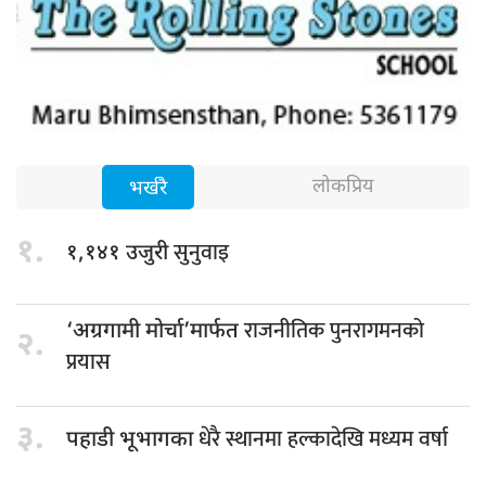
लोकप्रिय
भर्खरै
१.
सुनुवाइ
१,१४१ उजुरी
राजनीतिक पुनरागमनको
‘अग्रगामी मोर्चा’मार्फत
२.
प्रयास
३.
धेरै स्थानमा हल्कादेखि मध्यम वर्षा
पहाडी भूभागका