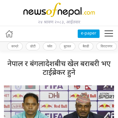
२४ श्रावण २०८३, आईतवार
e-paper
काभ्रे
डोटी
पर्वत
बुटवल
बैतडी
विराटनगर
नेपाल र बंगलादेशबीच खेल बराबरी भए
टाईब्रेकर हुने