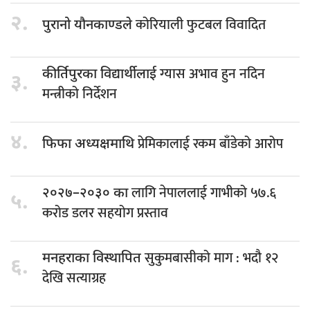
२.
कोरियाली फुटबल विवादित
पुरानो यौनकाण्डले
ग्यास अभाव हुन नदिन
कीर्तिपुरका विद्यार्थीलाई
३.
मन्त्रीको निर्देशन
४.
प्रेमिकालाई रकम बाँडेको आरोप
फिफा अध्यक्षमाथि
लागि नेपाललाई गाभीको ५७.६
२०२७–२०३० का
५.
करोड डलर सहयोग प्रस्ताव
सुकुमबासीको माग : भदौ १२
मनहराका विस्थापित
६.
देखि सत्याग्रह