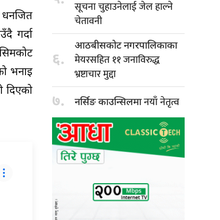
सूचना चुहाउनेलाई जेल हाल्ने
ुख धनजित
चेतावनी
दै गर्दा
आठबीसकोट नगरपालिकाका
ल सिमकोट
६.
मेयरसहित ११ जनाविरुद्ध
नको भनाइ
भ्रष्टाचार मुद्दा
री दिएको
७.
नयाँ नेतृत्व
नर्सिङ काउन्सिलमा