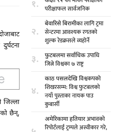
को मौका परीक्षाको
कक्षा १२
१.
परीक्षाफल सार्वजनिक
लागि ट्रमा
बेवारिसे बिरामीका
२.
सेन्टरमा आवश्यक रगतको
दोजाबाट
शुल्क रेडक्रसले व्यहोर्ने
दुर्घटना
उपाधि
फुटबलमा सर्वाधिक
३.
जित्ने विश्वका ७ राष्ट्र
विश्वकपको
काठ पसलदेखि
शिखरसम्म: विश्व फुटबलको
४.
नयाँ पुस्ताका नायक पाउ
ो जिल्ला
कुबार्सी
को छैन्,
अभावको
अमेरिकामा हतियार
रिपोर्टलाई ट्रम्पले अस्वीकार गरे,
५.