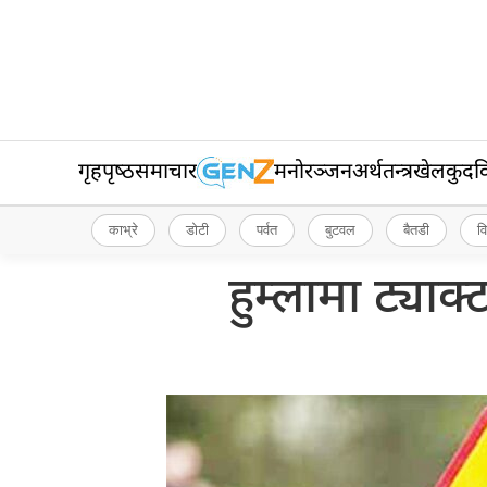
गृहपृष्‍ठ
समाचार
मनोरञ्जन
अर्थतन्त्र
खेलकुद
व
काभ्रे
डोटी
पर्वत
बुटवल
बैतडी
व
हुम्लामा ट्याक