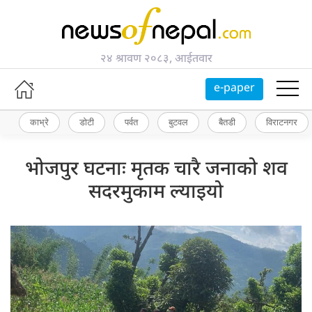
२४ श्रावण २०८३, आईतवार
e-paper
काभ्रे
डोटी
पर्वत
बुटवल
बैतडी
विराटनगर
भोजपुर घटनाः मृतक चारै जनाको शव
सदरमुकाम ल्याइयो