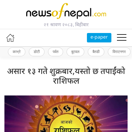
२१ श्रावण २०८३, बिहीबार
e-paper
काभ्रे
डोटी
पर्वत
बुटवल
बैतडी
विराटनगर
असार १३ गते शुक्रबार,यस्तो छ तपाईंको
राशिफल