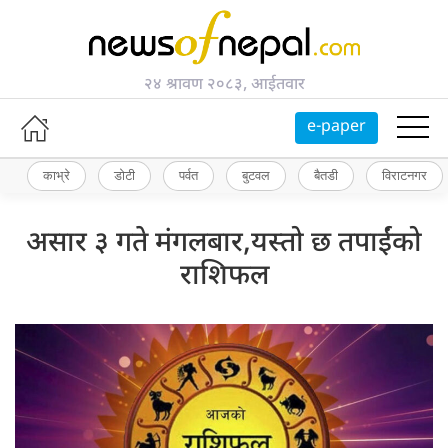
२४ श्रावण २०८३, आईतवार
e-paper
काभ्रे
डोटी
पर्वत
बुटवल
बैतडी
विराटनगर
असार ३ गते मंगलबार,यस्तो छ तपाईंको
राशिफल