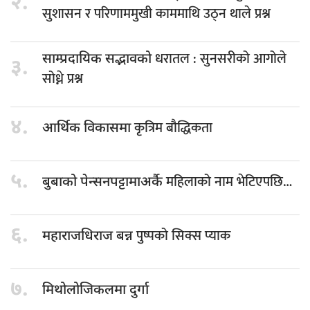
२.
सुशासन र परिणाममुखी काममाथि उठ्न थाले प्रश्न
धरातल : सुनसरीको आगोले
साम्प्रदायिक सद्भावको
३.
सोध्ने प्रश्न
४.
कृत्रिम बौद्धिकता
आर्थिक विकासमा
५.
महिलाको नाम भेटिएपछि…
बुबाको पेन्सनपट्टामाअर्कै
६.
पुष्पको सिक्स प्याक
महाराजधिराज बन्न
७.
मिथोलोजिकलमा दुर्गा