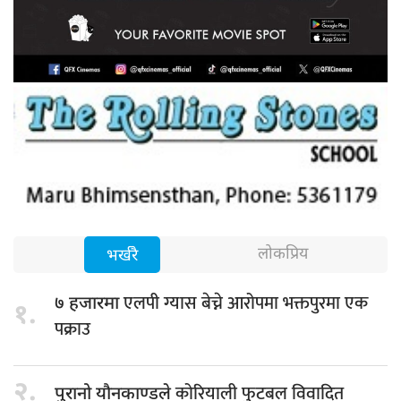
लोकप्रिय
भर्खरै
एलपी ग्यास बेच्ने आरोपमा भक्तपुरमा एक
७ हजारमा
१.
पक्राउ
२.
कोरियाली फुटबल विवादित
पुरानो यौनकाण्डले