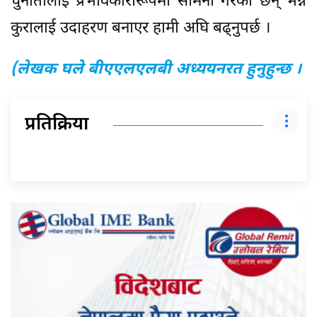
चुनौतीलाई प्रभावकारीरूपमा सामना गरेका छन् भन्ने
कुरालाई उदाहरण बनाएर हामी अघि बढ्नुपर्छ ।
(लेखक घले बीएएलएलबी अध्ययनरत हुनुहुन्छ ।
प्रतिक्रिया