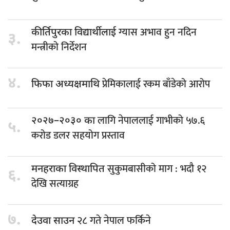
ग्यास अभाव हुन नदिन
कीर्तिपुरका विद्यार्थीलाई
३.
मन्त्रीको निर्देशन
४.
प्रेमिकालाई रकम बाँडेको आरोप
फिफा अध्यक्षमाथि
लागि नेपाललाई गाभीको ५७.६
२०२७–२०३० का
५.
करोड डलर सहयोग प्रस्ताव
सुकुमबासीको माग : भदौ १२
मनहराका विस्थापित
६.
देखि सत्याग्रह
७.
२८ गते नेपाल फर्किने
देउवा साउन