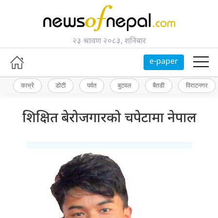
२३ श्रावण २०८३, शनिबार
e-paper
काभ्रे
डोटी
पर्वत
बुटवल
बैतडी
विराटनगर
शिक्षित बेरोजगारको चपेटामा नेपाल