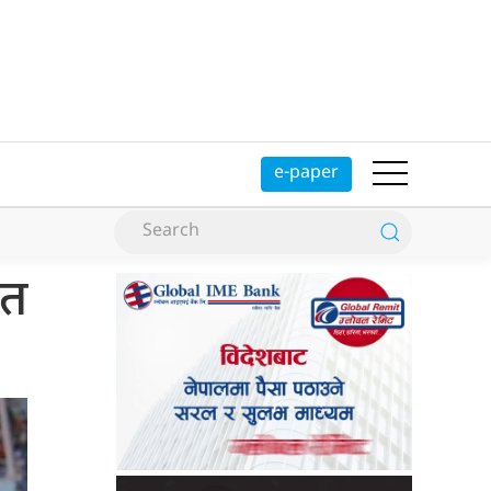
e-paper
ित