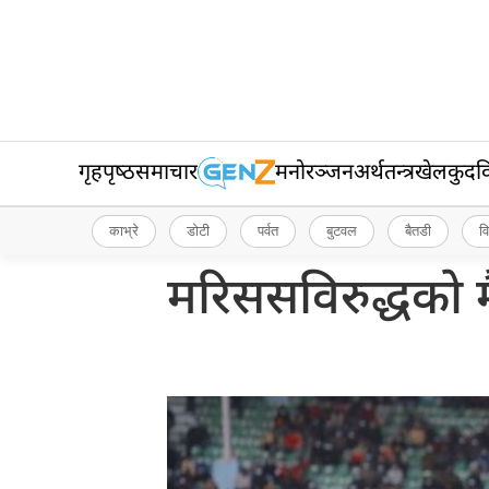
गृहपृष्‍ठ
समाचार
मनोरञ्जन
अर्थतन्त्र
खेलकुद
व
काभ्रे
डोटी
पर्वत
बुटवल
बैतडी
व
मरिससविरुद्धको म