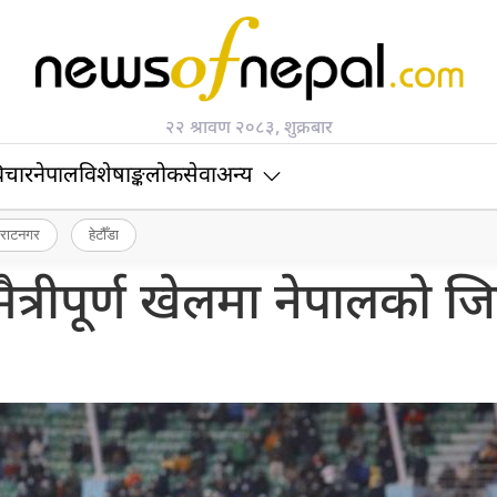
२२ श्रावण २०८३, शुक्रबार
िचार
नेपाल
विशेषाङ्क
लोकसेवा
अन्य
िराटनगर
हेटौँडा
ैत्रीपूर्ण खेलमा नेपालको ज