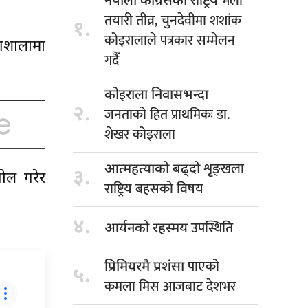
राष्ट्रिय भेला
नेपाली कांग्रेसको
तयारी तीव्र, चुनदेवीमा शशांक
१.
कोइरालाले पत्रकार सम्मेलन
ंगशालामा
गदैँ
कोइराला निवासभन्दा
२.
जनताको हित प्राथमिकः डा.
शेखर कोइराला
शृङ्खला
आत्महत्याको बढ्दो
३.
ोल गरेर
राष्ट्रिय बहसको विषय
४.
उपस्थिति
आर्यनको रहस्मय
पाएको
प्रिमियरमै प्रशंसा
५.
कमला मिस आजबाट देशभर