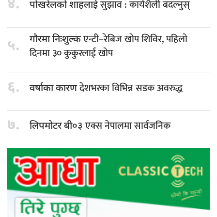
४.
सुझाव : कार्यशैली बदल्नुस्
पोखरेलको शाहलाई
एन्टी–रेबिज खोप शिविर, पहिलो
गौरमा निःशुल्क
५.
दिनमा ३० कुकुरलाई खोप
६.
देशभरका विभिन्न सडक अवरुद्ध
वर्षाका कारण
७.
एक्स नेपालमा सार्वजनिक
लिपमोटर बी०३