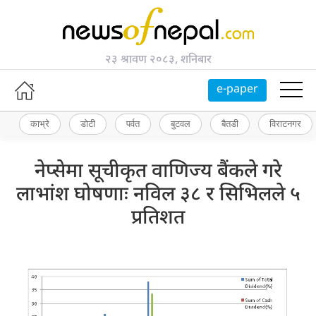
२३ श्रावण २०८३, शनिबार
e-paper
काभ्रे
डोटी
पर्वत
बुटवल
बैतडी
विराटनगर
नेप्सेमा सूचीकृत वाणिज्य बैंकले गरे
लाभांश घोषणाः नविल ३८ र सिभिलले ५
प्रतिशत