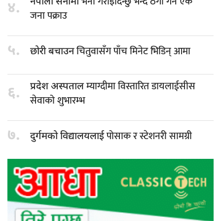
भर्ना गराइदिन्छु भन्दै ठगी गर्ने एक
नेपाली सेनामा
४.
जना पक्राउ
५.
चितुवासँग पाँच मिनेट भिडिन् आमा
छोरी बचाउन
म्याग्दीमा विस्तारित डायलाईसीस
प्रदेश अस्पताल
६.
सेवाको शुभारम्भ
७.
पोसाक र स्टेशनरी सामग्री
दुर्गमको विद्यालयलाई