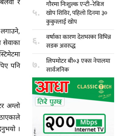
 बलेवा र
एन्टी–रेबिज
गौरमा निःशुल्क
५.
खोप शिविर, पहिलो दिनमा ३०
कुकुरलाई खोप
लगाउने,
देशभरका विभिन्न
वर्षाका कारण
६.
स सेवाका
सडक अवरुद्ध
टिमेटमा
एक्स नेपालमा
लिपमोटर बी०३
७.
पिए पनि
सार्वजनिक
टर अग्लो
ठाएकाले
िनुभयो ।