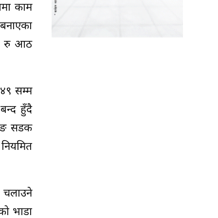
्यमा काम
 बनाएका
ले रु आठ
४९ सम्म
द हुँदै
लुङ सडक
 नियमित
ज चलाउने
ुको भाडा