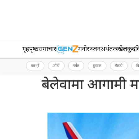
गृहपृष्‍ठ
समाचार
मनोरञ्जन
अर्थतन्त्र
खेलकुद
व
काभ्रे
डोटी
पर्वत
बुटवल
बैतडी
व
बेलेवामा आगामी 