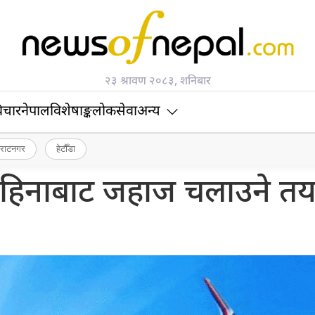
२३ श्रावण २०८३, शनिबार
िचार
नेपाल
विशेषाङ्क
लोकसेवा
अन्य
िराटनगर
हेटौँडा
महिनाबाट जहाज चलाउने तय