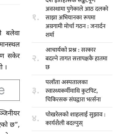
सङ्कटपूर्ण
देश इतिहासकै
अवस्थामा पुगेकाले आठ दलको
१.
साझा अभियानका रूपमा
अग्रगामी मोर्चा गठन : जनार्दन
ो बलेवा
शर्मा
मानस्थल
: सरकार
आचार्यको प्रश्न
ाण सकेर
२.
बदल्ने तागत सत्तापक्षकै हातमा
छ
ो ।
पलाँता अस्पतालका
३.
स्वास्थ्यकर्मीमाथि कुटपिट,
चिकित्सक संघद्वारा भर्त्सना
ञ्जिनीयर
सुझाव :
पोखरेलको शाहलाई
४.
कार्यशैली बदल्नुस्
भएको छ”,