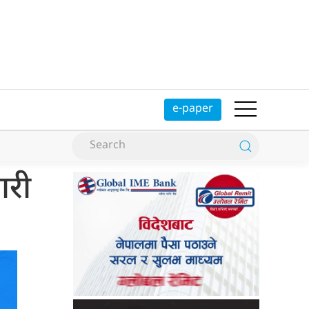
e-paper
ारी