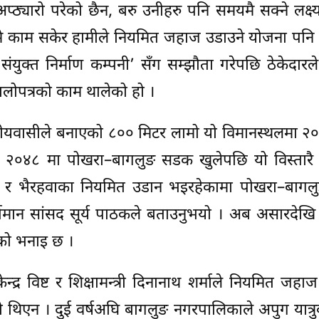
अप्ठ्यारो परेको छैन, बरु उनीहरु पनि समयमै सक्ने लक्ष
मै काम सकेर हामीले नियमित जहाज उडाउने योजना पनि
 संयुक्त निर्माण कम्पनी’ सँग सम्झौता गरेपछि ठेकेदार
ोपत्रको काम थालेको हो ।
नीयवासीले बनाएको ८०० मिटर लामो यो विमानस्थलमा २०
०४८ मा पोखरा–बागलुङ सडक खुलेपछि यो विस्तारै बन्
ा र भैरहवाका नियमित उडान भइरहेकामा पोखरा–बाग
्तमान सांसद सूर्य पाठकले बताउनुभयो । अब असारदेखि
को भनाइ छ ।
न्द्र विष्ट र शिक्षामन्त्री दिनानाथ शर्माले नियमित जहा
 थिएन । दुई वर्षअघि बागलुङ नगरपालिकाले अपुग यात्र