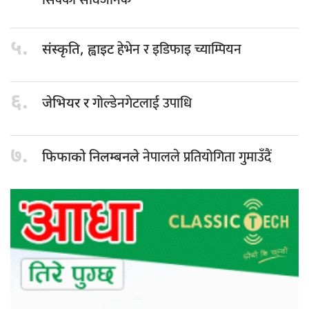
सिक्का सार्वजनिक
५.
हेभेन र इडिफाइ च्याम्पियन
संस्कृति, ह्वाइट
६.
गोल्डेनगेटलाई उपाधि
जेभियर र
७.
नेपालले प्रतियोगिता गुमाउँदैं
फिफाको निलम्बनले