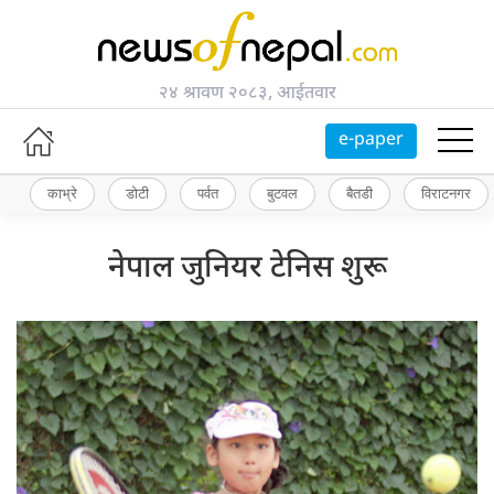
२४ श्रावण २०८३, आईतवार
e-paper
काभ्रे
डोटी
पर्वत
बुटवल
बैतडी
विराटनगर
नेपाल जुनियर टेनिस शुरू