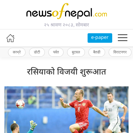
२५ श्रावण २०८३, सोमबार
e-paper
काभ्रे
डोटी
पर्वत
बुटवल
बैतडी
विराटनगर
रसियाको विजयी शुरूआत