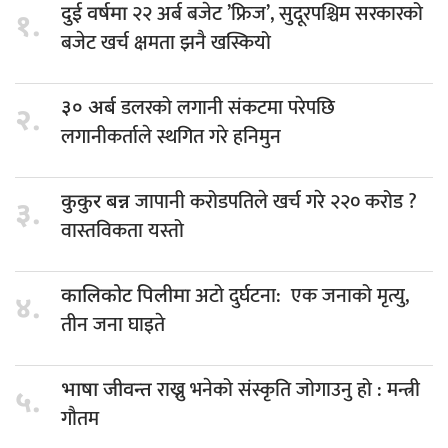
२२ अर्ब बजेट ’फ्रिज’, सुदूरपश्चिम सरकारको
दुई वर्षमा
१.
बजेट खर्च क्षमता झनै खस्कियो
डलरको लगानी संकटमा परेपछि
३० अर्ब
२.
लगानीकर्ताले स्थगित गरे हनिमुन
जापानी करोडपतिले खर्च गरे २२० करोड ?
कुकुर बन्न
३.
वास्तविकता यस्तो
अटो दुर्घटना: एक जनाको मृत्यु,
कालिकोट पिलीमा
४.
तीन जना घाइते
राख्नु भनेको संस्कृति जोगाउनु हो : मन्त्री
भाषा जीवन्त
५.
गौतम