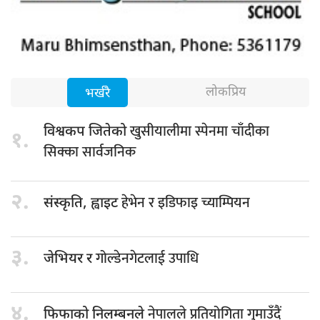
लोकप्रिय
भर्खरै
खुसीयालीमा स्पेनमा चाँदीका
विश्वकप जितेको
१.
सिक्का सार्वजनिक
२.
हेभेन र इडिफाइ च्याम्पियन
संस्कृति, ह्वाइट
३.
गोल्डेनगेटलाई उपाधि
जेभियर र
४.
नेपालले प्रतियोगिता गुमाउँदैं
फिफाको निलम्बनले