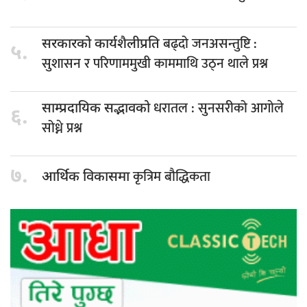
बढ्दो जनअसन्तुष्टि :
सरकारको कार्यशैलीप्रति
५.
सुशासन र परिणाममुखी काममाथि उठ्न थाले प्रश्न
धरातल : सुनसरीको आगोले
साम्प्रदायिक सद्भावको
६.
सोध्ने प्रश्न
७.
कृत्रिम बौद्धिकता
आर्थिक विकासमा