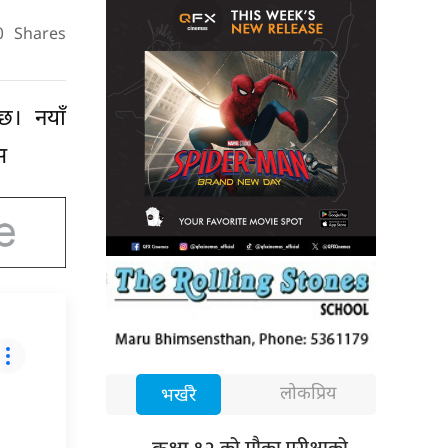
0
Shares
छ। नयाँ
स
लोकप्रिय
भर्खरै