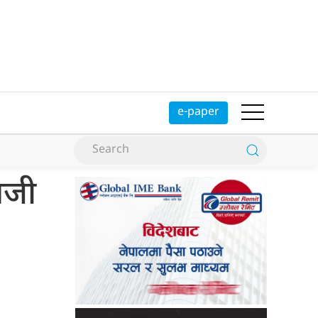
e-paper
लजी