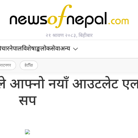
२१ श्रावण २०८३, बिहीबार
िचार
नेपाल
विशेषाङ्क
लोकसेवा
अन्य
िराटनगर
हेटौँडा
्सले आफ्नो नयाँ आउटलेट ए
सप