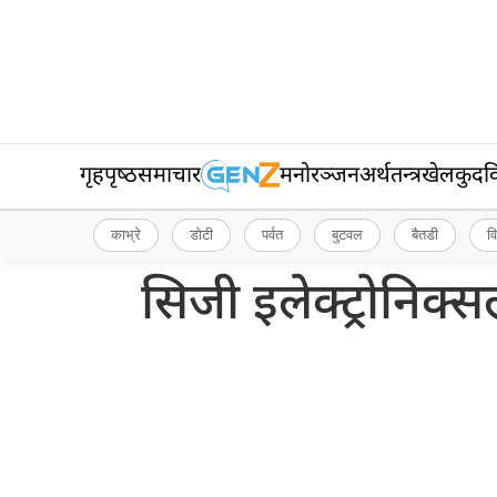
गृहपृष्‍ठ
समाचार
मनोरञ्जन
अर्थतन्त्र
खेलकुद
व
काभ्रे
डोटी
पर्वत
बुटवल
बैतडी
व
सिजी इलेक्ट्रोनिक