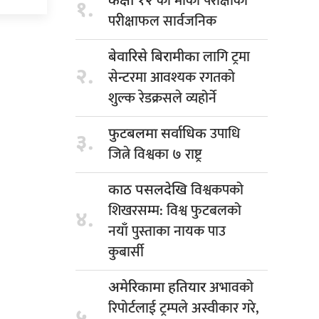
को मौका परीक्षाको
कक्षा १२
१.
परीक्षाफल सार्वजनिक
लागि ट्रमा
बेवारिसे बिरामीका
२.
सेन्टरमा आवश्यक रगतको
शुल्क रेडक्रसले व्यहोर्ने
उपाधि
फुटबलमा सर्वाधिक
३.
जित्ने विश्वका ७ राष्ट्र
विश्वकपको
काठ पसलदेखि
शिखरसम्म: विश्व फुटबलको
४.
नयाँ पुस्ताका नायक पाउ
कुबार्सी
अभावको
अमेरिकामा हतियार
रिपोर्टलाई ट्रम्पले अस्वीकार गरे,
५.