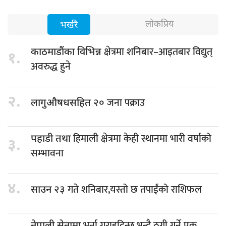
लोकप्रिय
भर्खरै
क्षेत्रमा शनिबार–आइतबार विद्युत्
काठमाडौंका विभिन्न
१.
अवरुद्ध हुने
२.
जना पक्राउ
लागुऔषधसहित २०
हिमाली क्षेत्रमा केही स्थानमा भारी वर्षाको
पहाडी तथा
३.
सम्भावना
४.
गते शनिबार,यस्तो छ तपाईंको राशिफल
साउन २३
भर्ना गराइदिन्छु भन्दै ठगी गर्ने एक