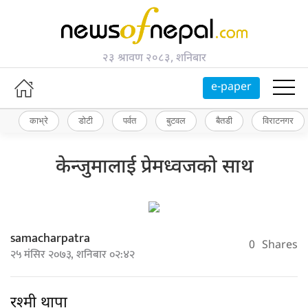
२३ श्रावण २०८३, शनिबार
e-paper
काभ्रे
डोटी
पर्वत
बुटवल
बैतडी
विराटनगर
केन्जुमालाई प्रेमध्वजको साथ
samacharpatra
0
Shares
२५ मंसिर २०७३, शनिबार ०२:४२
रश्मी थापा