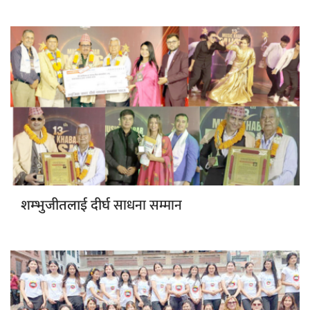
साधना सम्मान
शम्भुजीतलाई दीर्घ