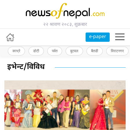
२२ श्रावण २०८३, शुक्रबार
e-paper
काभ्रे
डोटी
पर्वत
बुटवल
बैतडी
विराटनगर
इभेन्ट/विविध