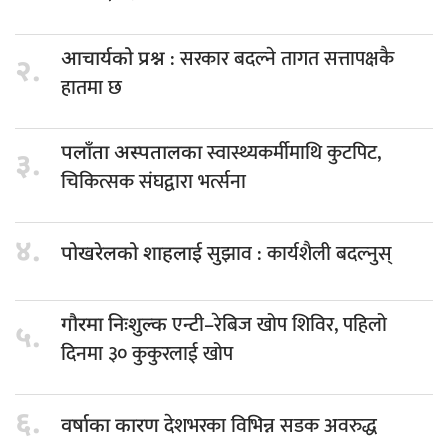
: सरकार बदल्ने तागत सत्तापक्षकै
आचार्यको प्रश्न
२.
हातमा छ
स्वास्थ्यकर्मीमाथि कुटपिट,
पलाँता अस्पतालका
३.
चिकित्सक संघद्वारा भर्त्सना
४.
सुझाव : कार्यशैली बदल्नुस्
पोखरेलको शाहलाई
एन्टी–रेबिज खोप शिविर, पहिलो
गौरमा निःशुल्क
५.
दिनमा ३० कुकुरलाई खोप
६.
देशभरका विभिन्न सडक अवरुद्ध
वर्षाका कारण