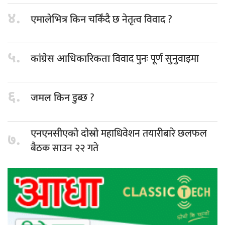
४.
चर्किंदै छ नेतृत्व विवाद ?
एमालेभित्र किन
५.
विवाद पुनः पूर्ण सुनुवाइमा
कांग्रेस आधिकारिकता
६.
डुब्छ ?
जमल किन
महाधिवेशन तयारीबारे छलफल
एनएनसीएको दोस्रो
७.
बैठक साउन २२ गते