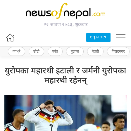
२२ श्रावण २०८३, शुक्रबार
e-paper
काभ्रे
डोटी
पर्वत
बुटवल
बैतडी
विराटनगर
युरोपका महारथी इटाली र जर्मनी युरोपका
महारथी रहेनन्