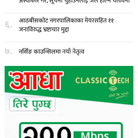
अस्वीकार गरे, सूचना चुहाउनेलाई जेल हाल्ने चेतावनी
मेयरसहित ११
आठबीसकोट नगरपालिकाका
६.
जनाविरुद्ध भ्रष्टाचार मुद्दा
७.
नयाँ नेतृत्व
नर्सिङ काउन्सिलमा