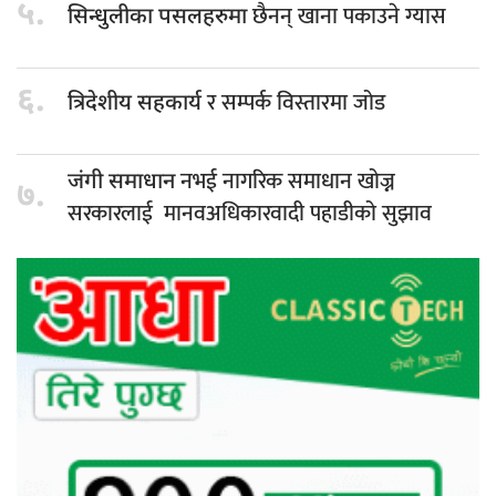
५.
छैनन् खाना पकाउने ग्यास
सिन्धुलीका पसलहरुमा
६.
र सम्पर्क विस्तारमा जोड
त्रिदेशीय सहकार्य
नभई नागरिक समाधान खोज्न
जंगी समाधान
७.
सरकारलाई मानवअधिकारवादी पहाडीको सुझाव