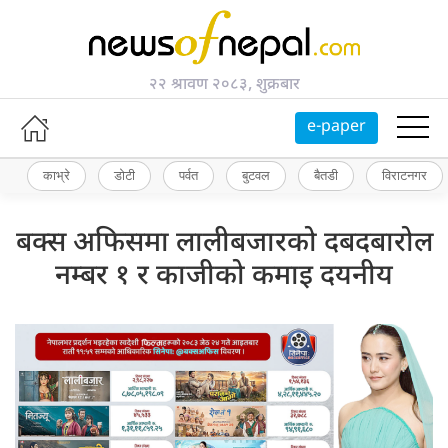
२२ श्रावण २०८३, शुक्रबार
e-paper
काभ्रे
डोटी
पर्वत
बुटवल
बैतडी
विराटनगर
बक्स अफिसमा लालीबजारको दबदबारोल
नम्बर १ र काजीको कमाइ दयनीय