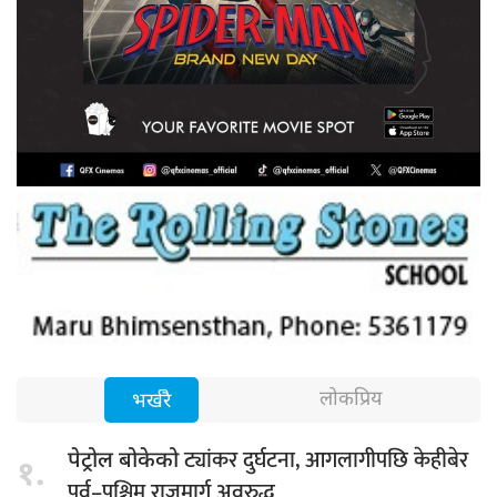
लोकप्रिय
भर्खरै
ट्यांकर दुर्घटना, आगलागीपछि केहीबेर
पेट्रोल बोकेको
१.
पूर्व–पश्चिम राजमार्ग अवरुद्ध