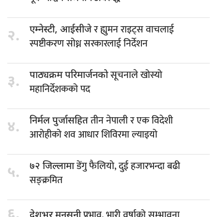
र ह्युमन राइट्स वाचलाई
एम्नेस्टी, आईसीजे
२.
स्पष्टीकरण सोध्न सरकारलाई निर्देशन
सूचनाले खोस्यो
पाठ्यक्रम परिमार्जनको
३.
महानिर्देशकको पद
तीन नेपाली र एक विदेशी
निर्मल पुर्जासहित
४.
आरोहीको शव आधार शिविरमा ल्याइयो
डेंगु फैलियो, दुई हजारभन्दा बढी
७२ जिल्लामा
५.
सङ्क्रमित
६.
प्रभाव, भारी वर्षाको सम्भावना
देशभर मनसुनी