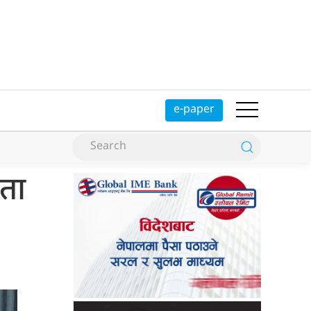
e-paper
धता