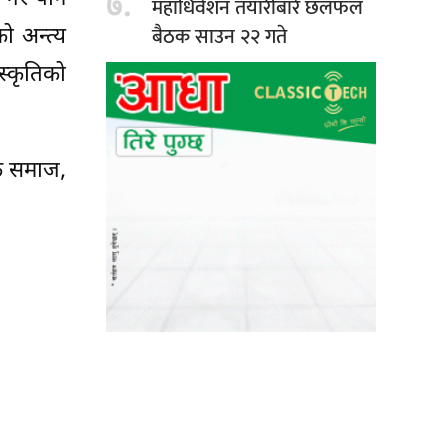
७.
महाधिवेशन तयारीबारे छलफल
बैठक साउन २२ गते
ो अन्त्य
स्कृतिको
िक समाज,