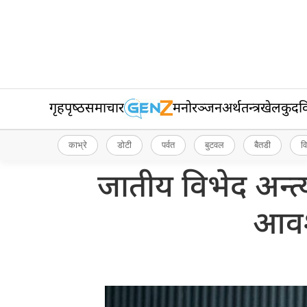
गृहपृष्‍ठ
समाचार
मनोरञ्जन
अर्थतन्त्र
खेलकुद
व
काभ्रे
डोटी
पर्वत
बुटवल
बैतडी
व
जातीय विभेद अन्त्
आवश्