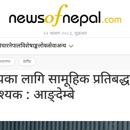
२२ श्रावण २०८३, शुक्रबार
िचार
नेपाल
विशेषाङ्क
लोकसेवा
अन्य
िराटनगर
हेटौँडा
यका लागि सामूहिक प्रतिबद्
यक : आङ्देम्बे