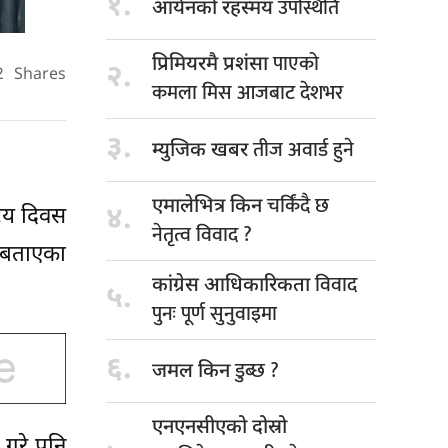
१.
उपस्थिति
आर्यनको रहस्मय
पाएको
प्रिमियरमै प्रशंसा
२.
2
Shares
कमला मिस आजबाट देशभर
३.
तीज अवार्ड हुने
म्युजिक खबर
चर्किंदै छ
एमालेभित्र किन
४.
रिय दिवस
नेतृत्व विवाद ?
 बताएका
विवाद
कांग्रेस आधिकारिकता
५.
पुनः पूर्ण सुनुवाइमा
६.
डुब्छ ?
जमल किन
एनएनसीएको दोस्रो
 गरे पनि