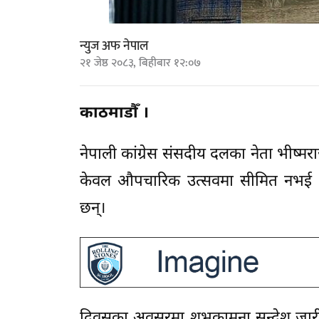
न्युज अफ नेपाल
२१ जेष्ठ २०८३, बिहीबार १२:०७
काठमाडौँ ।
नेपाली कांग्रेस संसदीय दलका नेता भीष्मर
केवल औपचारिक उत्सवमा सीमित नभई विभे
छन्।
दिवसका अवसरमा शुभकामना सन्देश जारी ग