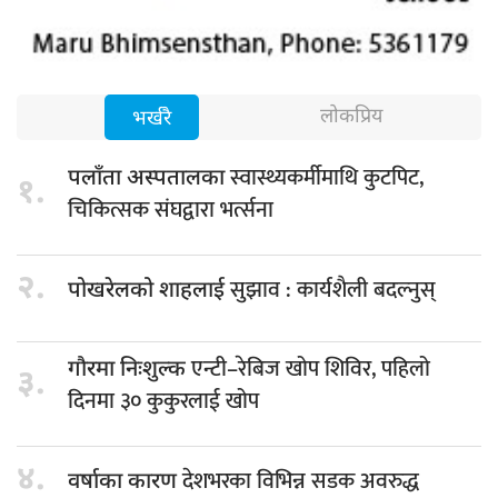
लोकप्रिय
भर्खरै
स्वास्थ्यकर्मीमाथि कुटपिट,
पलाँता अस्पतालका
१.
चिकित्सक संघद्वारा भर्त्सना
२.
सुझाव : कार्यशैली बदल्नुस्
पोखरेलको शाहलाई
एन्टी–रेबिज खोप शिविर, पहिलो
गौरमा निःशुल्क
३.
दिनमा ३० कुकुरलाई खोप
४.
देशभरका विभिन्न सडक अवरुद्ध
वर्षाका कारण