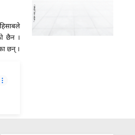
 हिसाबले
को छैन ।
ेका छन् ।