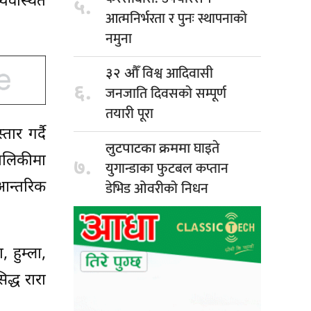
्यवस्थित
५.
आत्मनिर्भरता र पुनः स्थापनाको
नमुना
विश्व आदिवासी
३२ औँ
६.
जनजाति दिवसको सम्पूर्ण
तयारी पूरा
ार गर्दै
घाइते
लुटपाटका क्रममा
मालिकीमा
७.
युगान्डाका फुटबल कप्तान
डेभिड ओवरीको निधन
‘आन्तरिक
 हुम्ला,
द्ध रारा