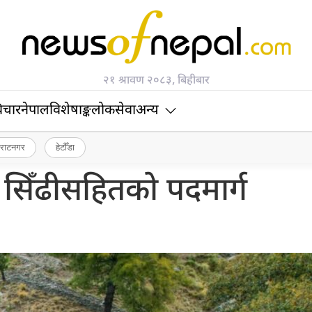
२१ श्रावण २०८३, बिहीबार
िचार
नेपाल
विशेषाङ्क
लोकसेवा
अन्य
िराटनगर
हेटौँडा
सिँढीसहितको पदमार्ग