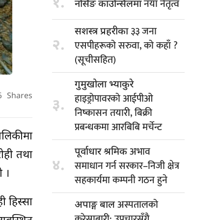
१.
नयाँ नेतृत्व
नर्सिङ काउन्सिलमा
३३ जना
सशस्त्र प्रहरीका
२.
एसपीहरूको सरुवा, को कहाँ ?
(सूचीसहित)
गुमुखोला भ्याकुरे
हाइड्रोपावरको आईपीओ
6
Shares
३.
निष्कासन तयारी, बिक्री
प्रबन्धकमा आरबिबि मर्चेन्ट
मालिकीमा
अभाव
पूर्वाधार श्रमिक
रोही तथा
४.
समाधान गर्न सरकार–निजी क्षेत्र
ो ।
सहकार्यमा कम्पनी गठन हुने
ी हिस्सा
अस्पतालको
अपाङ्ग बाल
करेसाबारी: उपचारसँगै