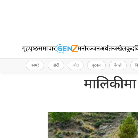
गृहपृष्‍ठ
समाचार
मनोरञ्जन
अर्थतन्त्र
खेलकुद
व
काभ्रे
डोटी
पर्वत
बुटवल
बैतडी
व
मालिकीमा 