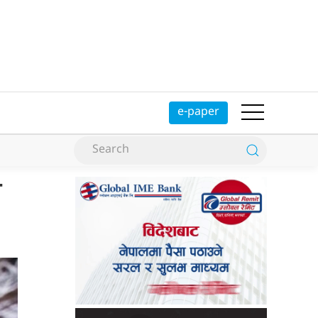
e-paper
म