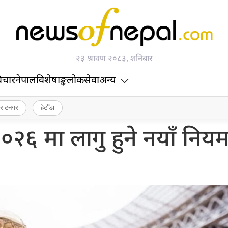
२३ श्रावण २०८३, शनिबार
िचार
नेपाल
विशेषाङ्क
लोकसेवा
अन्य
िराटनगर
हेटौँडा
२६ मा लागु हुने नयाँ निय