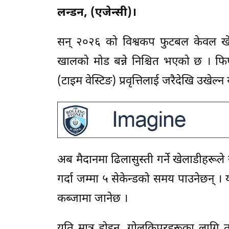
लन्डन, (एजेन्सी)।
सन् २०२६ को विश्वकप फुटबल केवल खेल मा
खालको मोड बन्ने निश्चित भएको छ । फ
(टाइम वेस्टिङ) प्रवृत्तिलाई जरैदेखि उखेल
अब मैदानमा ढिलासुस्ती गर्ने खेलाडीहरूल
गर्दा जम्मा ५ सेकेन्डको समय पाउनेछन् ।
कब्जामा जानेछ ।
यति मात्र होइन, गोलकिपरहरूका लाग