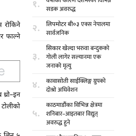
देशभरका विभिन्न
वर्षाका कारण
१.
सडक अवरुद्ध
एक्स नेपालमा
लिपमोटर बी०३
स रोकिने
२.
सार्वजनिक
 फाल्ने
भरुवा बन्दुकको
सिकार खेल्दा
३.
गोली लागेर सल्यानमा एक
जनाको मृत्यु
ग्रुपकाे
कावासाेती साईक्लिङ्ग
४.
दाेश्राे अधिवेशन
 थ्रो–इन
क्षेत्रमा
काठमाडौंका विभिन्न
ी टोलीको
५.
शनिबार–आइतबार विद्युत्
अवरुद्ध हुने
क लिन ५