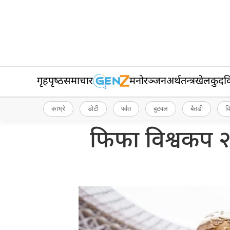
गृहपृष्‍ठ
समाचार
मनोरञ्जन
अर्थतन्त्र
खेलकुद
व
काभ्रे
डोटी
पर्वत
बुटवल
बैतडी
व
फिफा विश्वकप २०