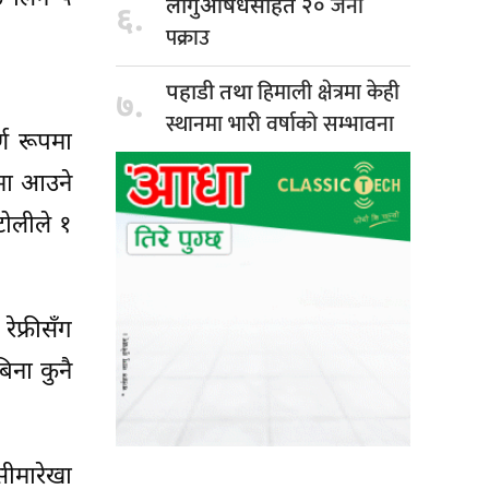
जना
लागुऔषधसहित २०
६.
पक्राउ
हिमाली क्षेत्रमा केही
पहाडी तथा
७.
स्थानमा भारी वर्षाको सम्भावना
्ण रूपमा
ँमा आउने
टोलीले १
फ्रीसँग
िना कुनै
ीमारेखा