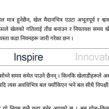
त्र हुनेछैन, खेल मैदानभित्र एउटा अभूतपूर्व र श्वा
िफाले खेलको गतिलाई तीव्र बनाउन र नियतवश समय खेर
्न यस्ता कडा नियमहरू जारी गरेका छन ।
े सोच्ने समय समेत पाउने छैनन् । किनकि खेलाडीहरूले अब
 यदि त्यस अवधिभित्र बल फ्याँकिएन भने बल सीधै विपक्ष
ि त यो नियम झनै कडा बनेर आएको छ । अब गोल–कि