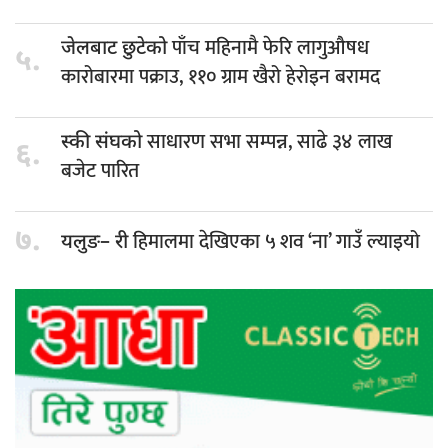
पाँच महिनामै फेरि लागुऔषध
जेलबाट छुटेको
५.
कारोबारमा पक्राउ, ११० ग्राम खैरो हेरोइन बरामद
साधारण सभा सम्पन्न, साढे ३४ लाख
स्की संघको
६.
बजेट पारित
७.
हिमालमा देखिएका ५ शव ‘ना’ गाउँ ल्याइयो
यलुङ– री