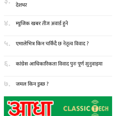
३.
देशभर
४.
तीज अवार्ड हुने
म्युजिक खबर
५.
चर्किंदै छ नेतृत्व विवाद ?
एमालेभित्र किन
६.
विवाद पुनः पूर्ण सुनुवाइमा
कांग्रेस आधिकारिकता
७.
डुब्छ ?
जमल किन