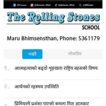
लोकप्रिय
भर्खरै
१.
शृङ्खला राष्ट्रिय बहसको विषय
आत्महत्याको बढ्दो
२.
उपस्थिति
आर्यनको रहस्मय
पाएको कमला मिस आजबाट
प्रिमियरमै प्रशंसा