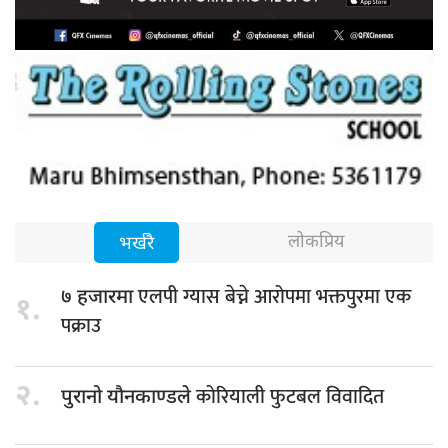
लोकप्रिय
भर्खरै
एलपी ग्यास बेच्ने आरोपमा भक्तपुरमा एक
७ हजारमा
१.
पक्राउ
२.
कोरियाली फुटबल विवादित
पुरानो यौनकाण्डले