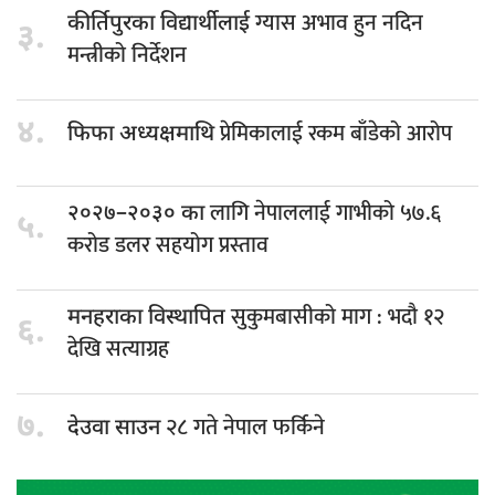
ग्यास अभाव हुन नदिन
कीर्तिपुरका विद्यार्थीलाई
३.
मन्त्रीको निर्देशन
४.
प्रेमिकालाई रकम बाँडेको आरोप
फिफा अध्यक्षमाथि
लागि नेपाललाई गाभीको ५७.६
२०२७–२०३० का
५.
करोड डलर सहयोग प्रस्ताव
सुकुमबासीको माग : भदौ १२
मनहराका विस्थापित
६.
देखि सत्याग्रह
७.
२८ गते नेपाल फर्किने
देउवा साउन