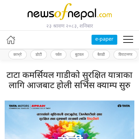
२३ श्रावण २०८३, शनिबार
e-paper
काभ्रे
डोटी
पर्वत
बुटवल
बैतडी
विराटनगर
टाटा कमर्सियल गाडीको सुरक्षित यात्राका
लागि आजबाट होली सर्भिस क्याम्प सुरु